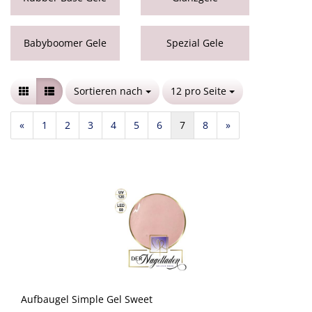
Babyboomer Gele
Spezial Gele
Sortieren nach
Sortieren nach
12 pro Seite
pro Seite
«
1
2
3
4
5
6
7
8
»
Aufbaugel Simple Gel Sweet