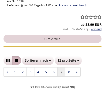
Art.Nr.: 1039
Lieferzeit:
von 3-4 Tage bis 1 Woche
(Ausland abweichend)
ab 38,99 EUR
inkl. 19% MwSt. zzgl.
Versand
Zum Artikel
Sortieren nach
Sortieren nach
12 pro Seite
pro Seite
«
1
2
3
4
5
6
7
8
»
73
bis
84
(von insgesamt
90
)