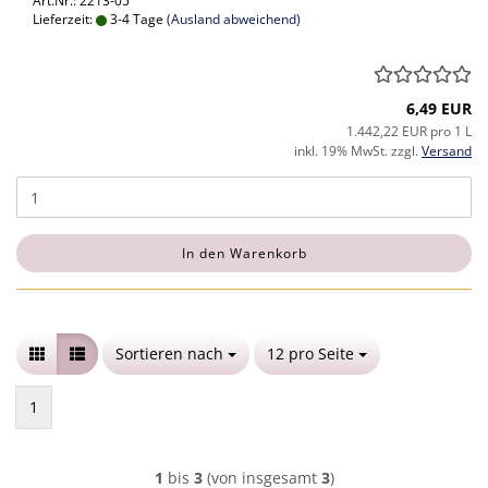
Art.Nr.: 2213-05
Lieferzeit:
3-4 Tage
(Ausland abweichend)
6,49 EUR
1.442,22 EUR pro 1 L
inkl. 19% MwSt. zzgl.
Versand
In den Warenkorb
Sortieren nach
Sortieren nach
12 pro Seite
pro Seite
1
1
bis
3
(von insgesamt
3
)