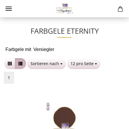
FARBGELE ETERNITY
Farbgele mit Versiegler
Sortieren nach
Sortieren nach
12 pro Seite
pro Seite
1