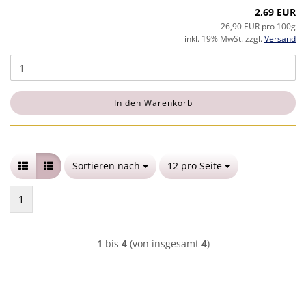
2,69 EUR
26,90 EUR pro 100g
inkl. 19% MwSt. zzgl.
Versand
In den Warenkorb
Sortieren nach
Sortieren nach
12 pro Seite
pro Seite
1
1
bis
4
(von insgesamt
4
)