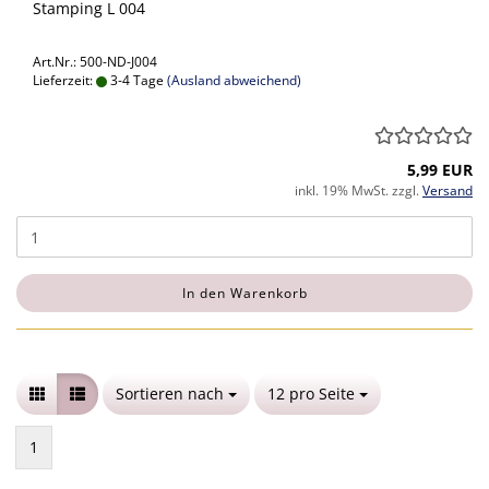
Stamping L 004
Art.Nr.: 500-ND-J004
Lieferzeit:
3-4 Tage
(Ausland abweichend)
5,99 EUR
inkl. 19% MwSt. zzgl.
Versand
In den Warenkorb
Sortieren nach
Sortieren nach
12 pro Seite
pro Seite
1