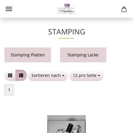
STAMPING
Stamping Platten
Stamping Lacke
Sortieren nach
Sortieren nach
12 pro Seite
pro Seite
1