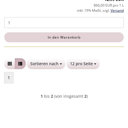
866,00 EUR pro 1 L
inkl. 19% MwSt. zzgl.
Versand
In den Warenkorb
Sortieren nach
Sortieren nach
12 pro Seite
pro Seite
1
1
bis
2
(von insgesamt
2
)