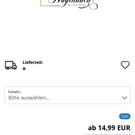
A
Lieferzeit:
d
M
Inhalt::
TOP
ab 14,99 EUR