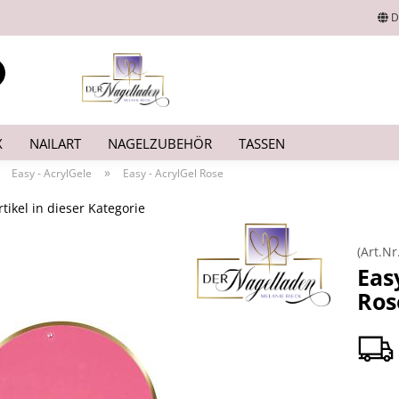
D
Lieferland
Suche...
E-Mail
X
NAILART
NAGELZUBEHÖR
TASSEN
Passwort
»
»
Easy - AcrylGele
Easy - AcrylGel Rose
tikel in dieser Kategorie
(Art.Nr
Konto erstellen
Eas
Ros
Passwort vergesse