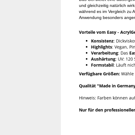
und gleichzeitig natürlich wir
während es im Vergleich zu Ac
Anwendung besonders ange
Vorteile vom Easy - AcrylGe
Konsistenz
: Dickvisko
Highlights
: Vegan, P
Verarbeitung
: Das
Ea
Aushärtung
: UV: 120
Formstabil
: Läuft ni
Verfügbare Größen:
Wähle 
Qualität "Made in German
Hinweis: Farben können auf
Nur für den professionelle