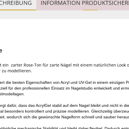
CHREIBUNG
INFORMATION PRODUKTSICHER
e
st ein zarter Rose-Ton für zarte Nägel mit einem natürlichen Look
 zu modellieren
.
rt die besten Eigenschaften von Acryl und UV-Gel in einem einzigen 
iell für den professionellen Einsatz im Nagelstudio entwickelt und erm
elmodellagen.
rgt dafür, dass das AcrylGel stabil auf dem Nagel bleibt und nicht in di
al besonders kontrolliert und präzise modellieren. Gleichzeitig überze
eit, wodurch sich die gewünschte Nagelform schnell und sauber heraus
hnliche mechanische Stabilität und bleibt dabei flexibel. Dadurch ent