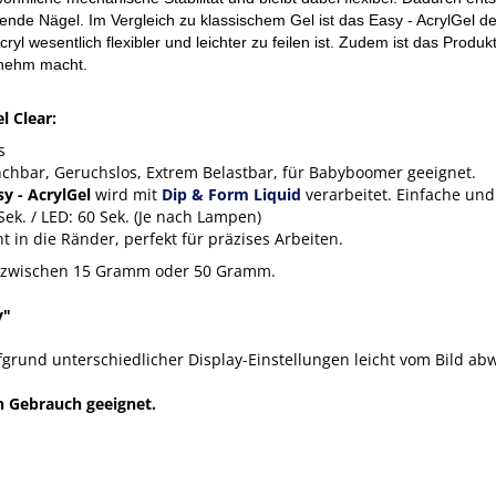
kende Nägel. Im Vergleich zu klassischem Gel ist das Easy - AcrylGel deu
ryl wesentlich flexibler und leichter zu feilen ist. Zudem ist das Produk
nehm macht.
l Clear:
s
inchbar, Geruchslos, Extrem Belastbar, für Babyboomer geeignet.
sy - AcrylGel
wird mit
Dip & Form Liquid
verarbeitet. Einfache und
 Sek. / LED: 60 Sek. (Je nach Lampen)
cht in die Ränder, perfekt für präzises Arbeiten.
zwischen 15 Gramm oder 50 Gramm.
y"
grund unterschiedlicher Display-Einstellungen leicht vom Bild ab
n Gebrauch geeignet.