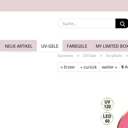
NEUE ARTIKEL
UV-GELE
FARBGELE
MY LIMITED BO
»
»
Startseite
UV-Gele
AcrylGele
5
Ar
« Erster
« zurück
weiter »