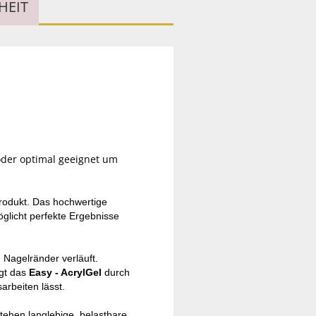
HEIT
 oder optimal geeignet um
Produkt. Das hochwertige
öglicht perfekte Ergebnisse
e Nagelränder verläuft.
ugt das
Easy - AcrylGel
durch
arbeiten lässt.
stehen langlebige, belastbare