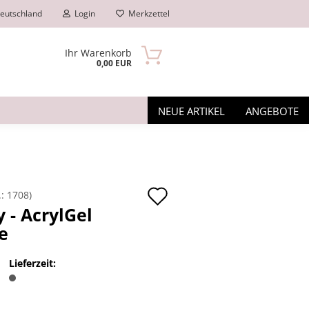
eutschland
Login
Merkzettel
Ihr Warenkorb
0,00 EUR
NEUE ARTIKEL
ANGEBOTE
Auf
.:
1708
)
y - AcrylGel
den
e
n?
Merkzettel
Lieferzeit: