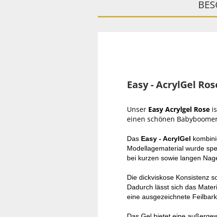
BES
Easy - AcrylGel Ros
Unser
Easy Acrylgel Rose
i
einen schönen Babyboomer
Das
Easy - AcrylGel
kombinie
Modellagematerial wurde spez
bei kurzen sowie langen Nag
Die dickviskose Konsistenz so
Dadurch lässt sich das Materi
eine ausgezeichnete Feilbark
Das Gel bietet eine außergewö