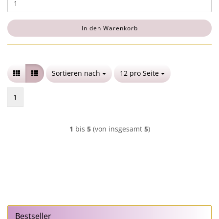
In den Warenkorb
Sortieren nach
Sortieren nach
12 pro Seite
pro Seite
1
1
bis
5
(von insgesamt
5
)
Bestseller