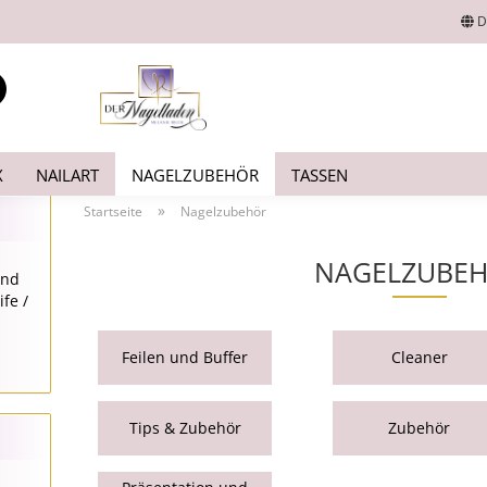
D
Lieferland
Suche...
E-Mail
X
NAILART
NAGELZUBEHÖR
TASSEN
Passwort
»
Startseite
Nagelzubehör
NAGELZUBE
ond
fe /
Konto erstellen
Feilen und Buffer
Cleaner
Passwort vergesse
Tips & Zubehör
Zubehör