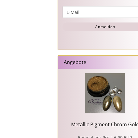
WEITER
E-
ZUR
Mail
NEWSLETTER-
Anmelden
ANMELDUNG
Angebote
Metallic Pigment Chrom Gol
Ehemaliger Preis 6,99 EUR