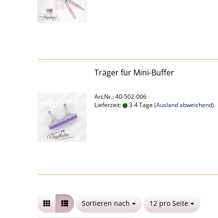
Träger für Mini-Buffer
Art.Nr.: 40-502-006
Lieferzeit:
3-4 Tage
(Ausland abweichend)
Sortieren nach
Sortieren nach
12 pro Seite
pro Seite