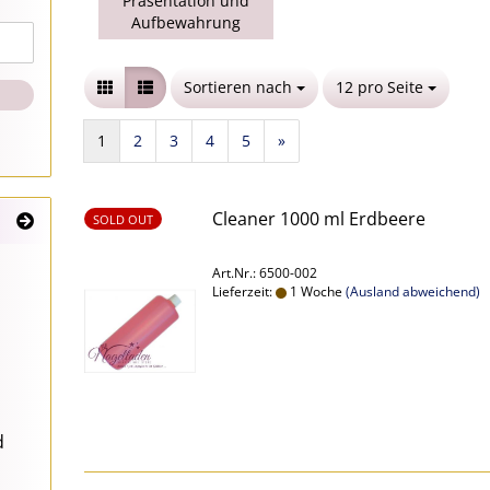
Präsentation und
Aufbewahrung
Sortieren nach
Sortieren nach
12 pro Seite
pro Seite
1
2
3
4
5
»
Cleaner 1000 ml Erdbeere
SOLD OUT
Art.Nr.: 6500-002
Lieferzeit:
1 Woche
(Ausland abweichend)
d