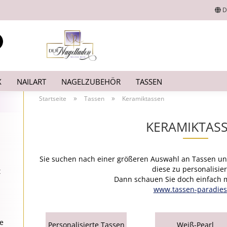
D
Lieferland
Suche...
E-Mail
X
NAILART
NAGELZUBEHÖR
TASSEN
Passwort
»
»
Startseite
Tassen
Keramiktassen
KERAMIKTAS
Konto erstellen
Sie suchen nach einer größeren Auswahl an Tassen un
Passwort vergesse
diese zu personalisie
t
Dann schauen Sie doch einfach m
www.tassen-paradies
e
Personalisierte Tassen
Weiß-Pearl