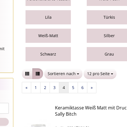
Lila
Türkis
Weiß-Matt
Silber
mit
Schwarz
Grau
Sortieren nach
Sortieren nach
12 pro Seite
pro Seite
«
1
2
3
4
5
6
»
Keramiktasse Weiß Matt mit Druc
Sally Bitch