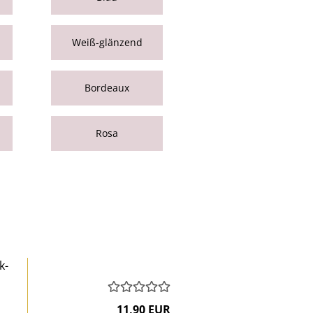
Weiß-glänzend
Bordeaux
Rosa
k-
11,90 EUR