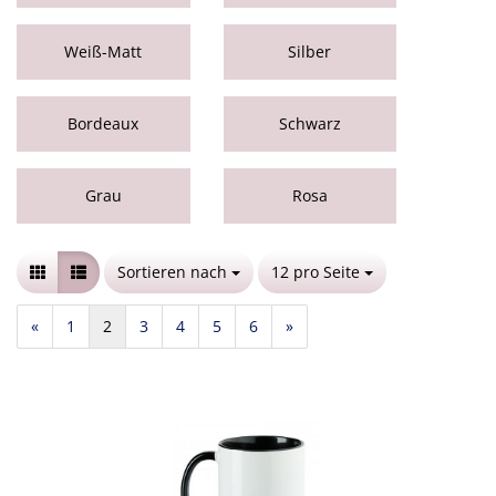
Weiß-Matt
Silber
Bordeaux
Schwarz
Grau
Rosa
Sortieren nach
Sortieren nach
12 pro Seite
pro Seite
«
1
2
3
4
5
6
»