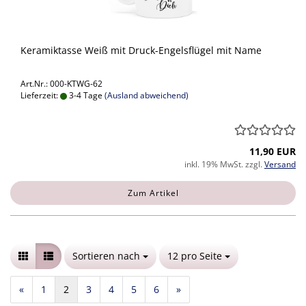
Keramiktasse Weiß mit Druck-Engelsflügel mit Name
Art.Nr.: 000-KTWG-62
Lieferzeit:
3-4 Tage
(Ausland abweichend)
11,90 EUR
inkl. 19% MwSt. zzgl.
Versand
Zum Artikel
Sortieren nach
Sortieren nach
12 pro Seite
pro Seite
«
1
2
3
4
5
6
»