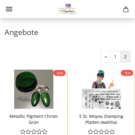
Angebote
«
1
2
-60%
-70%
Metallic Pigment Chrom
5 St. Moyou Stamping
Grün
Platten (wahllos
gemischt)...