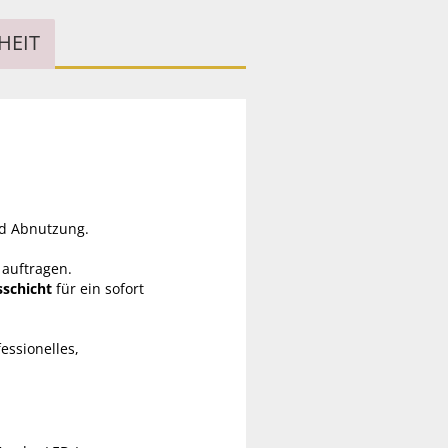
HEIT
nd Abnutzung.
 auftragen.
sschicht
für ein sofort
fessionelles,