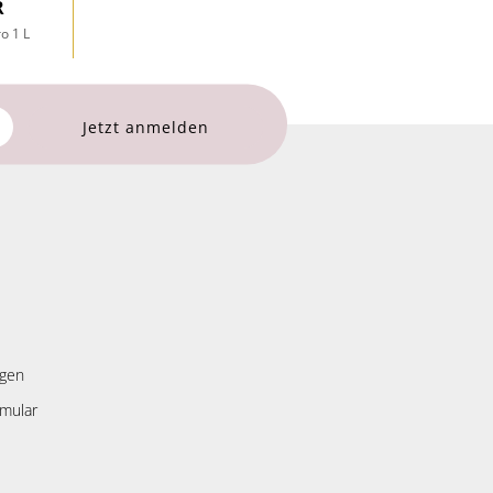
R
o 1 L
ngen
rmular