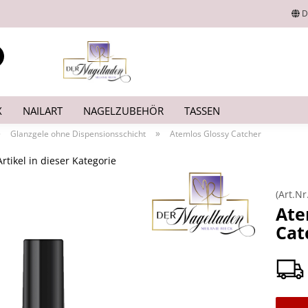
D
Lieferland
Suche...
E-Mail
X
NAILART
NAGELZUBEHÖR
TASSEN
Passwort
»
»
Glanzgele ohne Dispensionsschicht
Atemlos Glossy Catcher
rtikel in dieser Kategorie
(Art.Nr
Konto erstellen
Ate
Cat
Passwort vergesse