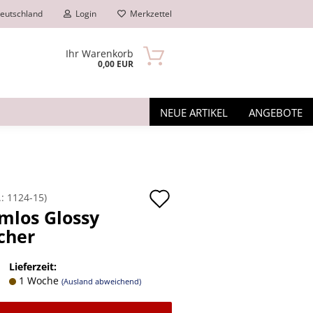
eutschland
Login
Merkzettel
Ihr Warenkorb
0,00 EUR
NEUE ARTIKEL
ANGEBOTE
Auf
.:
1124-15
)
mlos Glossy
den
cher
n?
Merkzettel
Lieferzeit:
1 Woche
(Ausland abweichend)