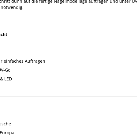
 Schritt dünn auf die fertige Nagelmodellage auftragen und unter 
 notwendig.
icht
ür einfaches Auftragen
UV-Gel
 & LED
lasche
 Europa