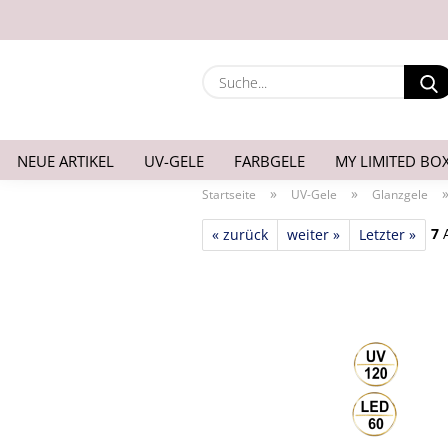
NEUE ARTIKEL
UV-GELE
FARBGELE
MY LIMITED BO
»
»
Startseite
UV-Gele
Glanzgele
7
A
« zurück
weiter »
Letzter »