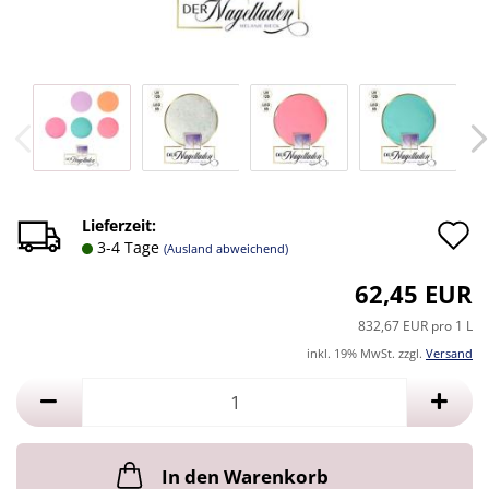
A
Lieferzeit:
3-4 Tage
(Ausland abweichend)
d
62,45 EUR
M
832,67 EUR pro 1 L
inkl. 19% MwSt. zzgl.
Versand
In den Warenkorb