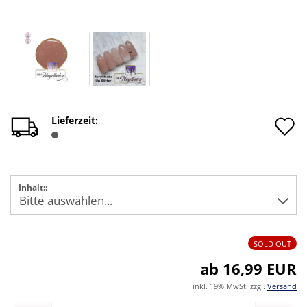
A
Lieferzeit:
d
M
Inhalt::
SOLD OUT
ab 16,99 EUR
inkl. 19% MwSt. zzgl.
Versand