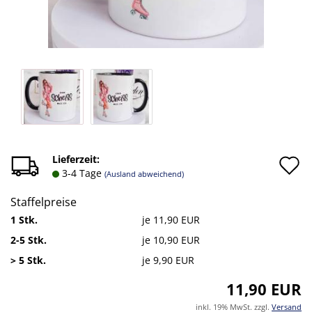
A
Lieferzeit:
3-4 Tage
(Ausland abweichend)
d
Staffelpreise
M
1 Stk.
je 11,90 EUR
2-5 Stk.
je 10,90 EUR
> 5 Stk.
je 9,90 EUR
11,90 EUR
inkl. 19% MwSt. zzgl.
Versand