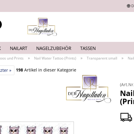
D
Lieferland
Suche...
E-Mail
X
NAILART
NAGELZUBEHÖR
TASSEN
Passwort
»
»
»
toos und Prints
Nail Water Tattoo (Prints)
Transparent small
Nai
198
Artikel in dieser Kategorie
zter »
(Art.Nr
Konto erstellen
Nai
(Pr
Passwort vergesse