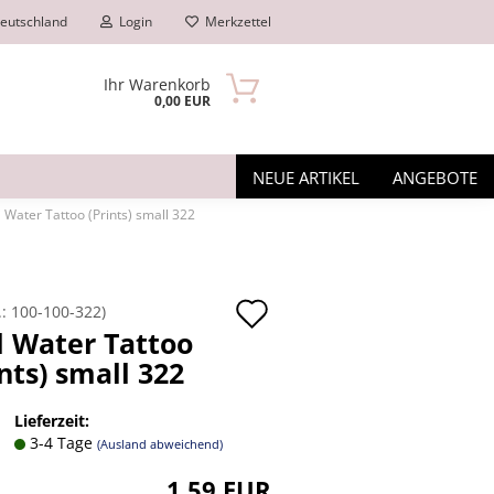
eutschland
Login
Merkzettel
Ihr Warenkorb
0,00 EUR
NEUE ARTIKEL
ANGEBOTE
l Water Tattoo (Prints) small 322
Auf
.:
100-100-322
)
l Water Tattoo
den
ints) small 322
n?
Merkzettel
Lieferzeit:
3-4 Tage
(Ausland abweichend)
1,59 EUR