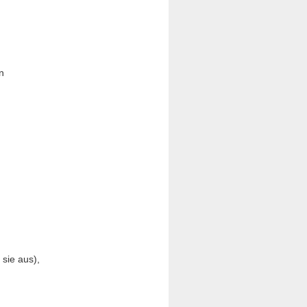
n
,
 sie aus),