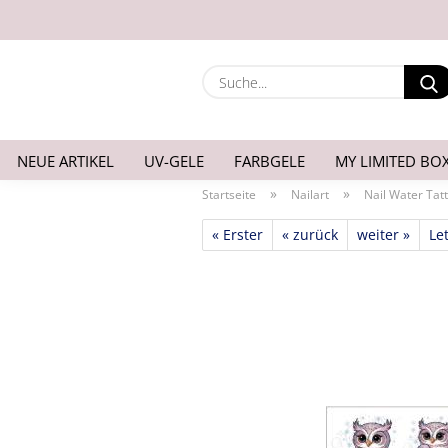
NEUE ARTIKEL
UV-GELE
FARBGELE
MY LIMITED BO
»
»
Startseite
Nailart
Nail Water Tat
« Erster
« zurück
weiter »
Let