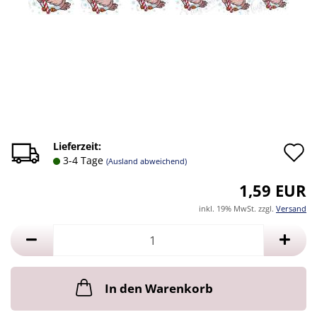
A
Lieferzeit:
3-4 Tage
(Ausland abweichend)
d
1,59 EUR
M
inkl. 19% MwSt. zzgl.
Versand
In den Warenkorb