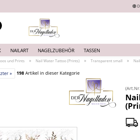
D
Lieferland
Suche...
E-Mail
X
NAILART
NAGELZUBEHÖR
TASSEN
Passwort
»
»
»
toos und Prints
Nail Water Tattoo (Prints)
Transparent small
Nai
198
Artikel in dieser Kategorie
zter »
(Art.Nr
Konto erstellen
Nai
(Pr
Passwort vergesse