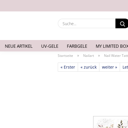
NEUE ARTIKEL
UV-GELE
FARBGELE
MY LIMITED BO
»
»
Startseite
Nailart
Nail Water Tat
« Erster
« zurück
weiter »
Let