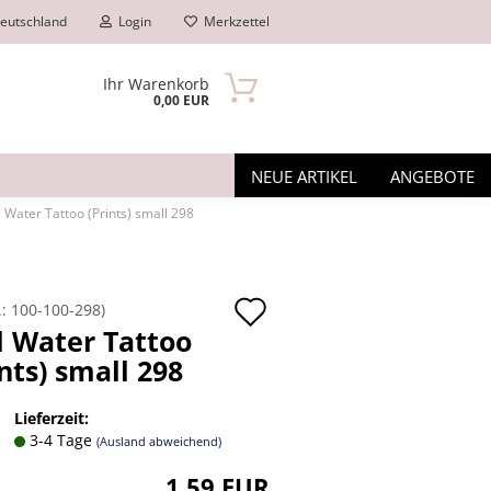
eutschland
Login
Merkzettel
Ihr Warenkorb
0,00 EUR
NEUE ARTIKEL
ANGEBOTE
l Water Tattoo (Prints) small 298
Auf
.:
100-100-298
)
l Water Tattoo
den
ints) small 298
n?
Merkzettel
Lieferzeit:
3-4 Tage
(Ausland abweichend)
1,59 EUR