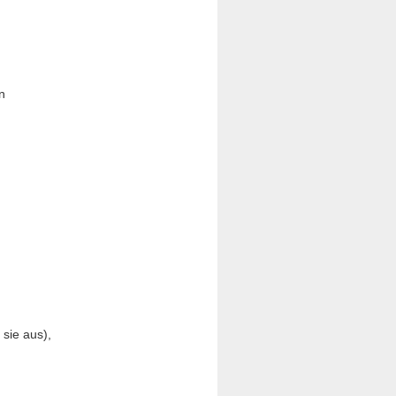
n
,
 sie aus),