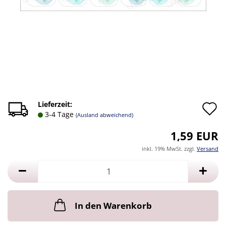
A
Lieferzeit:
3-4 Tage
(Ausland abweichend)
d
1,59 EUR
M
inkl. 19% MwSt. zzgl.
Versand
In den Warenkorb