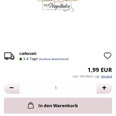
A
Lieferzeit:
3-4 Tage
(Ausland abweichend)
d
1,99 EUR
M
inkl. 19% MwSt. zzgl.
Versand
In den Warenkorb