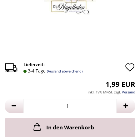
A
Lieferzeit:
3-4 Tage
(Ausland abweichend)
d
1,99 EUR
M
inkl. 19% MwSt. zzgl.
Versand
In den Warenkorb