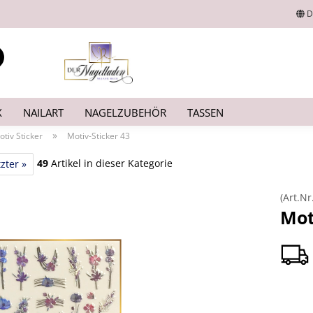
D
Lieferland
Suche...
E-Mail
X
NAILART
NAGELZUBEHÖR
TASSEN
Passwort
»
otiv Sticker
Motiv-Sticker 43
49
Artikel in dieser Kategorie
zter »
(Art.Nr
Konto erstellen
Mot
Passwort vergesse