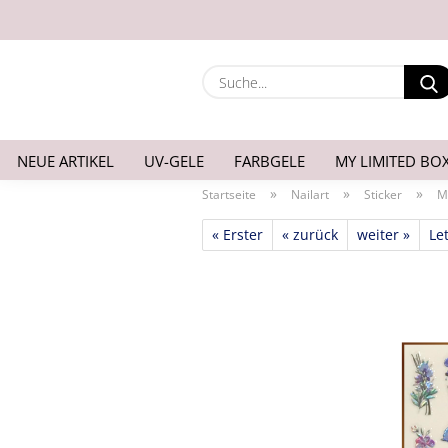
NEUE ARTIKEL
UV-GELE
FARBGELE
MY LIMITED BO
»
»
»
Startseite
Nailart
Sticker
M
« Erster
« zurück
weiter »
Let