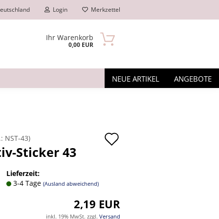
eutschland
Login
Merkzettel
Ihr Warenkorb
0,00 EUR
NEUE ARTIKEL
ANGEBOTE
Auf
.:
NST-43
)
iv-Sticker 43
den
n?
Merkzettel
Lieferzeit:
3-4 Tage
(Ausland abweichend)
2,19 EUR
inkl. 19% MwSt. zzgl.
Versand