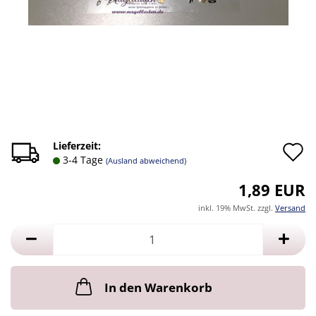
A
Lieferzeit:
3-4 Tage
(Ausland abweichend)
d
1,89 EUR
M
inkl. 19% MwSt. zzgl.
Versand
In den Warenkorb