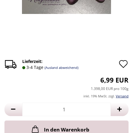
A
Lieferzeit:
3-4 Tage
(Ausland abweichend)
d
6,99 EUR
M
1.398,00 EUR pro 100g
inkl. 19% MwSt. zzgl.
Versand
In den Warenkorb