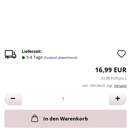
A
Lieferzeit:
3-4 Tage
(Ausland abweichend)
d
16,99 EUR
M
33,98 EUR pro L
inkl. 19% MwSt. zzgl.
Versand
In den Warenkorb