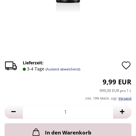
A
Lieferzeit:
3-4 Tage
(Ausland abweichend)
d
9,99 EUR
M
999,00 EUR pro 1 L
inkl. 19% MwSt. zzgl.
Versand
In den Warenkorb